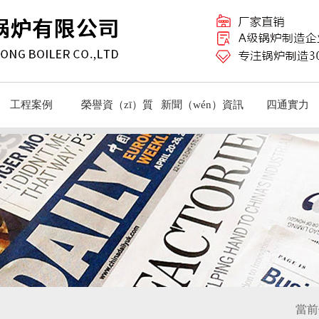
工程案例
榮譽資（zī）質
新聞（wén）資訊
四通實力
當前