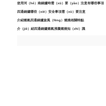
使用河（hé）南鍋爐時需（xū）要（yào）注意有哪些事項
四通鍋爐哪些（xiē）安全事項需（xū）要注意
介紹燃氣四通鍋爐旋風（fēng）燃燒相關特點
介（jiè）紹四通鍋爐燃氣沸騰燃燒知（zhī）識