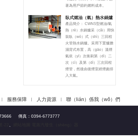
著為用戶節約燃料成本。
臥式燃油（氣）熱水鍋爐
產品簡介：
CWNS型燃油/氣
熱（rè）水鍋爐采（cǎi）用快
裝臥（wò）式（shì）三回程
火管熱水鍋爐。采用下置爐膽
濕背式布置，高（gāo）溫煙
氣依（yī）次衝刷第（dì）二
次（cì）及第（dì）三次回程
煙管，然後由後煙室經煙囪排
入大氣。
服務保障
人力資源
聯（lián）係我（wǒ）們
666 傳真：0394-6773777
號-22
、
網站地圖
電蒸汽發生（shēng）器