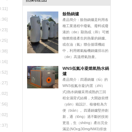
:11]
餘熱鍋爐
:36]
產品簡介：
餘熱鍋爐是利用各
種工業過程中廢氣、廢料或廢
:23]
液的（de）顯熱或（和）可燃
物燃燒後產生的熱量的鍋爐。
:25]
或在油（氣）聯合循環機組
:38]
中，利用燃氣輪機鍋爐排出的
（de）高溫煙氣熱量。
:16]
WNS低氮冷凝燃氣熱水鍋
:52]
爐
產品簡介：
四通鍋爐（lú）的
:27]
WNS低氮冷凝(內置（zhì）
式)熱水鍋爐采用成熟的三回
:02]
程全濕背式結構，大開啟前煙
:56]
（yān）箱設計、檢修較為方
便（biàn）。四通鍋爐堅持創
:02]
新，通（tōng）過不斷的技術
更迭，生（shēng）產出完全
:37]
滿足(NOx≦30mg/NM3)排放