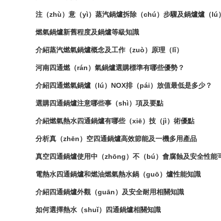
注（zhù）意（yì）蒸汽鍋爐拆除（chú）步驟及鍋爐爐（l
燃氣鍋爐新舊程度及鍋爐等級知識
介紹蒸汽燃氣鍋爐概念及工作（zuò）原理（lǐ）
河南四通燃（rán）氣鍋爐選購標準有哪些優勢？
介紹四通燃氣鍋爐（lú）NOX排（pái）放值最低是多少？
選購四通鍋爐注意哪些事（shì）項及要點
介紹燃氣熱水四通鍋爐有哪些（xiē）技（jì）術優點
分析真（zhēn）空四通鍋爐高效節能及一機多用產品
真空四通鍋爐使用中（zhōng）不（bú）會腐蝕及安全性能
電熱水四通鍋爐和燃油燃氣熱水鍋（guō）爐性能知識
介紹四通鍋爐外觀（guān）及安全耐用相關知識
如何選擇熱水（shuǐ）四通鍋爐相關知識