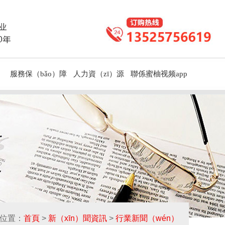
服務保（bǎo）障
人力資（zī）源
聯係蜜柚视频app
位置：
首頁
>
新（xīn）聞資訊
>
行業新聞（wén）