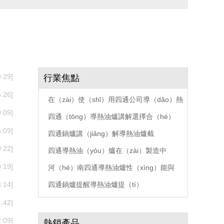
:29]
行業焦點
:26]
在（zài）使（shǐ）用四通公司導（dǎo）熱
:09]
油爐
四通（tōng）導熱油爐講解選擇合（hé）
:09]
四通鍋爐講（jiǎng）解導熱油爐截
:22]
四通導熱油（yóu）爐在（zài）製造中
:19]
（zhōng）焊
河（hé）南四通導熱油爐性（xìng）能與
:14]
四通鍋爐提醒導熱油爐提（tí）
:42]
:09]
熱銷產品