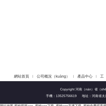
網站首頁
公司概況（kuàng）
產品中心
工
Copyright 河南（nán）省
手機：13525756619 地址：河南
网站地图
蜜柚视频app_蜜柚app下载_蜜柚app直播下载_蜜柚免费观看