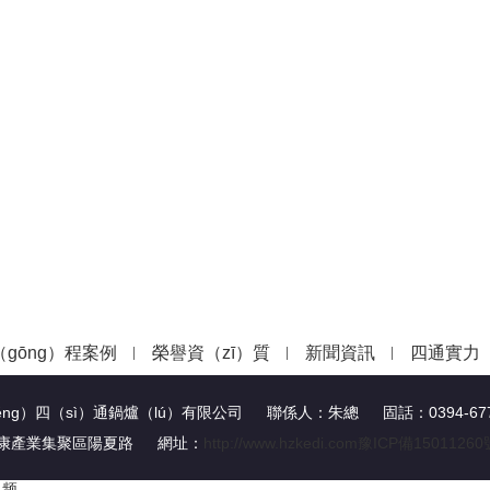
（gōng）程案例
榮譽資（zī）質
新聞資訊
四通實力
（shěng）四（sì）通鍋爐（lú）有限公司 聯係人：朱總 固話：0394-6773
省太康產業集聚區陽夏路 網址：
http://www.hzkedi.com
豫ICP備15011260
视频