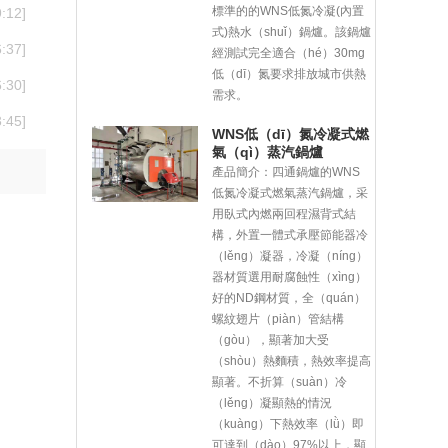
標準的的WNS低氮冷凝(內置
:12]
式)熱水（shuǐ）鍋爐。該鍋爐
:37]
經測試完全適合（hé）30mg
低（dī）氮要求排放城市供熱
:30]
需求。
:45]
WNS低（dī）氮冷凝式燃
氣（qì）蒸汽鍋爐
產品簡介：
四通鍋爐的WNS
低氮冷凝式燃氣蒸汽鍋爐，采
用臥式內燃兩回程濕背式結
構，外置一體式承壓節能器冷
（lěng）凝器，冷凝（níng）
器材質選用耐腐蝕性（xìng）
好的ND鋼材質，全（quán）
螺紋翅片（piàn）管結構
（gòu），顯著加大受
（shòu）熱麵積，熱效率提高
顯著。不折算（suàn）冷
（lěng）凝顯熱的情況
（kuàng）下熱效率（lǜ）即
可達到（dào）97%以上，顯