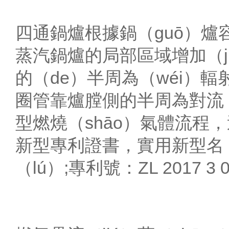
四通鍋爐根據鍋（guō）爐容
蒸汽鍋爐的局部區域增加（j
的（de）半周為（wéi）輻
圈管靠爐膛側的半周為對流（
型燃燒（shāo）氣體流程
新型專利證書，實用新型名（m
（lú）;專利號：ZL 2017 3 0