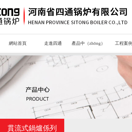
網站首頁
走進四通
產品中（zhōng）
工程案
心
貫流式鍋爐係列