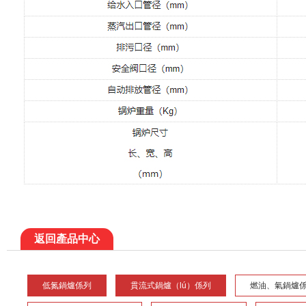
返回產品中心
低氮鍋爐係列
貫流式鍋爐（lú）係列
燃油、氣鍋爐