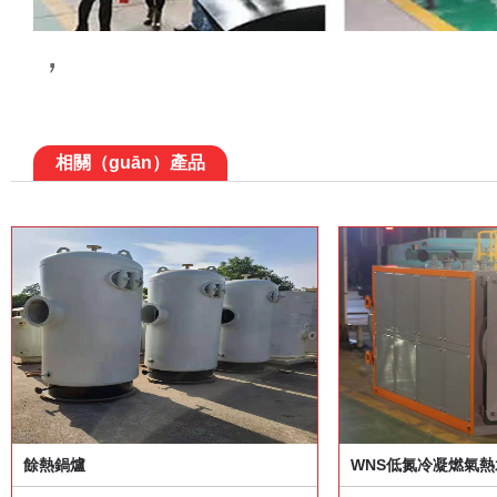
，
相關（guān）產品
餘熱鍋爐
WNS低氮冷凝燃氣