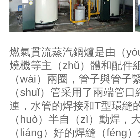
燃氣貫流蒸汽鍋爐是由（yó
燒機等主（zhǔ）體和配件組
（wài）兩圈，管子與管
（shuǐ）管采用了兩端管
連，水管的焊接和T型環縫的
（huò）半自（zì）動焊，
（liáng）好的焊縫（fén