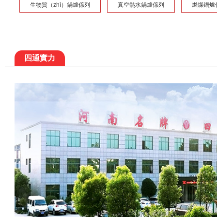
生物質（zhì）鍋爐係列
真空熱水鍋爐係列
燃煤鍋爐
四通實力