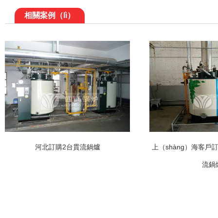
相關案例（lì）
河北訂購2台貫流鍋爐
上（shàng）海客戶訂
流鍋