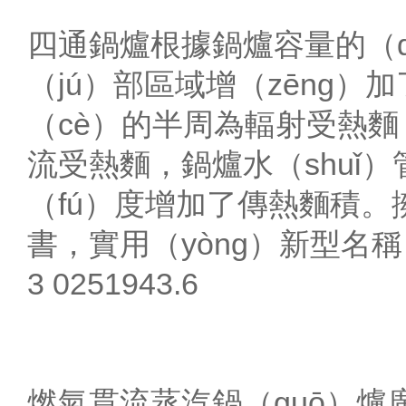
四通鍋爐根據鍋爐容量的（d
（jú）部區域增（zēng）
（cè）的半周為輻射受熱
流受熱麵，鍋爐水（shuǐ
（fú）度增加了傳熱麵積。擁（
書，實用（yòng）新型名稱：
3 0251943.6
燃氣貫流蒸汽鍋（guō）