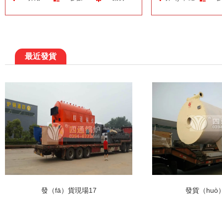
最近發貨
發（fā）貨現場17
發貨（huò