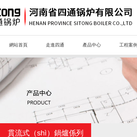
網站首頁
走進四通
產品中心
工程案
貫流式（shì）鍋爐係列