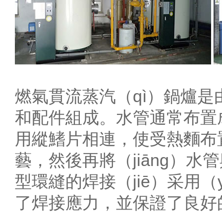
燃氣貫流蒸汽（qì）鍋爐是
和配件組成。水管通常布置成
用縱鰭片相連，使受熱麵布置
藝，然後再將（jiāng）
型環縫的焊接（jiē）采用
了焊接應力，並保證了良好的