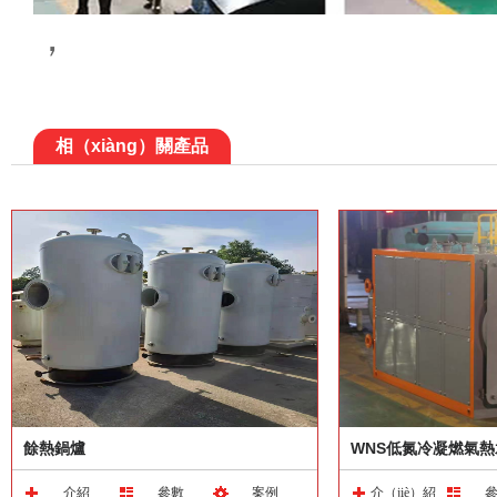
，
相（xiàng）關產品
餘熱鍋爐
WNS低氮冷凝燃氣熱
介紹
參數
案例
介（jiè）紹